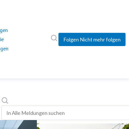
ngen
Im Newsroom suchen
ie
Folgen
Nicht mehr folgen
ngen
Suche
In alle meldungen suchen