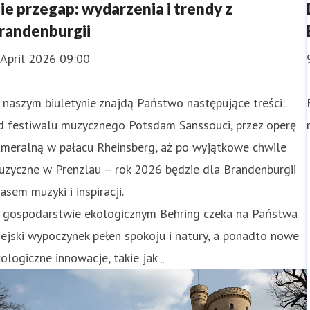
ie przegap: wydarzenia i trendy z
randenburgii
 April 2026 09:00
naszym biuletynie znajdą Państwo następujące treści:
d festiwalu muzycznego Potsdam Sanssouci, przez operę
ameralną w pałacu Rheinsberg, aż po wyjątkowe chwile
uzyczne w Prenzlau – rok 2026 będzie dla Brandenburgii
asem muzyki i inspiracji.
 gospodarstwie ekologicznym Behring czeka na Państwa
ejski wypoczynek pełen spokoju i natury, a ponadto nowe
ologiczne innowacje, takie jak „