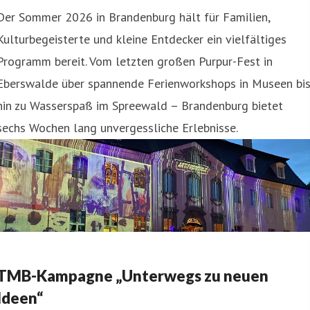
Der Sommer 2026 in Brandenburg hält für Familien,
Kulturbegeisterte und kleine Entdecker ein vielfältiges
Programm bereit. Vom letzten großen Purpur-Fest in
Eberswalde über spannende Ferienworkshops in Museen bi
hin zu Wasserspaß im Spreewald – Brandenburg bietet
sechs Wochen lang unvergessliche Erlebnisse.
TMB-Kampagne „Unterwegs zu neuen
Ideen“