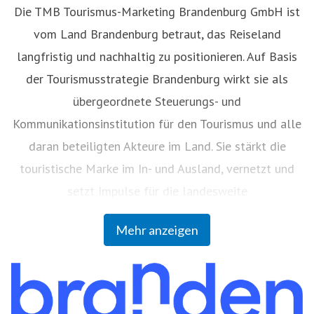
Die TMB Tourismus-Marketing Brandenburg GmbH ist
vom Land Brandenburg betraut, das Reiseland
langfristig und nachhaltig zu positionieren. Auf Basis
der Tourismusstrategie Brandenburg wirkt sie als
übergeordnete Steuerungs- und
Kommunikationsinstitution für den Tourismus und alle
daran beteiligten Akteure im Land. Sie stärkt die
touristische Marke im In- und Ausland, vernetzt und
setzt Impulse für die landesweite
Destinationsentwicklung und Digitalisierung. Die
Mehr anzeigen
Gesellschafter der TMB sind das Land Brandenburg
(59 Prozent), die Vereinigung Brandenburgischer
Körperschaften zur Förderung der Brandenburgischen
Tourismuswirtschaft GbR (36 Prozent) und die Berlin