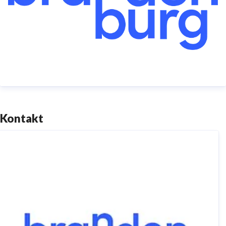
Tourismus & Kongress GmbH (visitBerlin) (5 Prozent).
TMB Tourismus-Marketing Brandenburg GmbH,
Babelsberger Straße 26, 14473 Potsdam
Telefon: +49 (0)331 29873-0 | Telefax: +49 (0)331
29873-73
Kontakt
service@reiseland-brandenburg.de
|
www.reiseland-
brandenburg.de
Amtsgericht Potsdam HRB 11403 | Ust-IdNr.
DE194533636 | Geschäftsführer: Christian Woronka