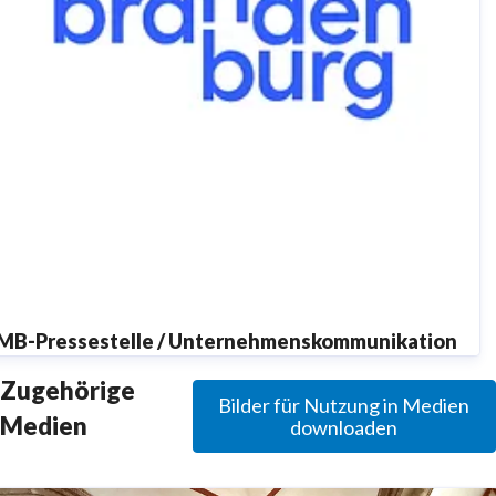
MB-Pressestelle / Unternehmenskommunikation
resse@reiseland-brandenburg.de
+49 (0)331 298 73-253
Zugehörige
Bilder für Nutzung in Medien
MB-Pressestelle
Medien
downloaden