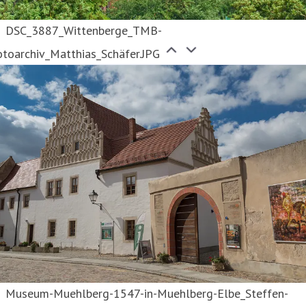
DSC_3887_Wittenberge_TMB-
otoarchiv_Matthias_Schäfer.JPG
Museum-Muehlberg-1547-in-Muehlberg-Elbe_Steffen-