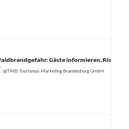
𝗮𝗹𝗱𝗯𝗿𝗮𝗻𝗱𝗴𝗲𝗳𝗮𝗵𝗿: 𝗚ä𝘀𝘁𝗲 𝗶𝗻𝗳𝗼𝗿
@TMB Tourismus-Marketing Brandenburg GmbH