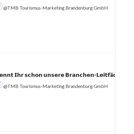
@TMB Tourismus-Marketing Brandenburg GmbH
𝗲𝗻𝗻𝘁 𝗜𝗵𝗿 𝘀𝗰𝗵𝗼𝗻 𝘂𝗻𝘀𝗲𝗿𝗲 𝗕𝗿𝗮𝗻𝗰𝗵
@TMB Tourismus-Marketing Brandenburg GmbH