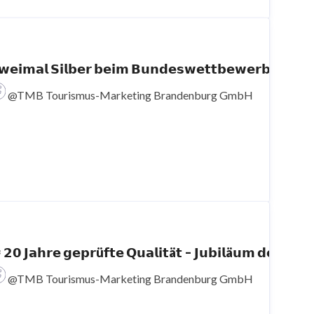
𝘄𝗲𝗶𝗺𝗮𝗹 𝗦𝗶𝗹𝗯𝗲𝗿 𝗯𝗲𝗶𝗺 𝗕𝘂𝗻𝗱𝗲𝘀𝘄𝗲
@TMB Tourismus-Marketing Brandenburg GmbH
 𝟮𝟬 𝗝𝗮𝗵𝗿𝗲 𝗴𝗲𝗽𝗿ü𝗳𝘁𝗲 𝗤𝘂𝗮𝗹𝗶𝘁ä𝘁 – 𝗝
@TMB Tourismus-Marketing Brandenburg GmbH