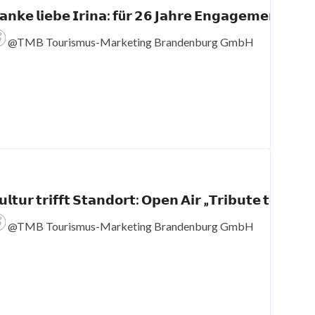
𝗮𝗻𝗸𝗲 𝗹𝗶𝗲𝗯𝗲 𝗜𝗿𝗶𝗻𝗮: 𝗳ü𝗿 𝟮𝟲 𝗝𝗮𝗵𝗿𝗲
@TMB Tourismus-Marketing Brandenburg GmbH
𝘂𝗹𝘁𝘂𝗿 𝘁𝗿𝗶𝗳𝗳𝘁 𝗦𝘁𝗮𝗻𝗱𝗼𝗿𝘁: 𝗢𝗽𝗲𝗻 𝗔𝗶
@TMB Tourismus-Marketing Brandenburg GmbH