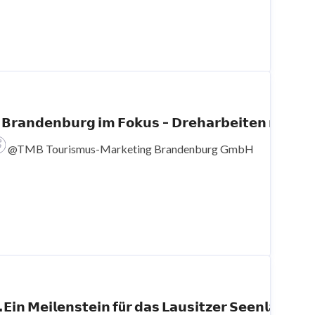
 𝗕𝗿𝗮𝗻𝗱𝗲𝗻𝗯𝘂𝗿𝗴 𝗶𝗺 𝗙𝗼𝗸𝘂𝘀 – 𝗗𝗿𝗲𝗵𝗮
@TMB Tourismus-Marketing Brandenburg GmbH
 𝗘𝗶𝗻 𝗠𝗲𝗶𝗹𝗲𝗻𝘀𝘁𝗲𝗶𝗻 𝗳ü𝗿 𝗱𝗮𝘀 𝗟𝗮𝘂