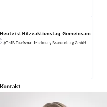
️ 𝗛𝗲𝘂𝘁𝗲 𝗶𝘀𝘁 𝗛𝗶𝘁𝘇𝗲𝗮𝗸𝘁𝗶𝗼𝗻𝘀𝘁𝗮𝗴:
@TMB Tourismus-Marketing Brandenburg GmbH
Kontakt