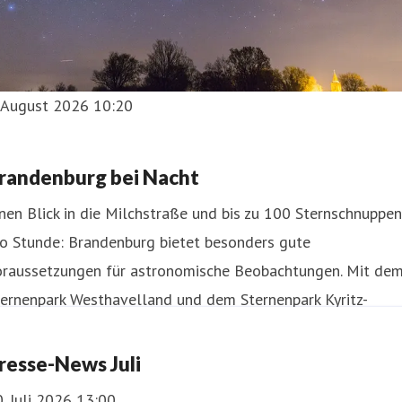
. August 2026 10:20
randenburg bei Nacht
nen Blick in die Milchstraße und bis zu 100 Sternschnuppen
ro Stunde: Brandenburg bietet besonders gute
oraussetzungen für astronomische Beobachtungen. Mit de
ternenpark Westhavelland und dem Sternenpark Kyritz-
ppiner Heide verfügt das Land inzwischen über zwei
biete, in denen die natürliche Dunkelheit gezielt geschützt
resse-News Juli
rd. Ein Höhepunkt des Sternenjahres 2026 ist im August
. Juli 2026 13:00