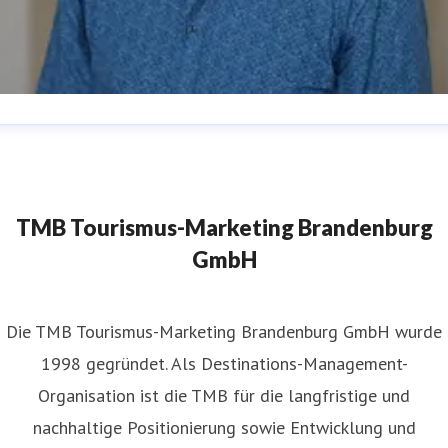
atthias Schäfer
ressekontakt
Pressereferent
matthias.schaefer@reiseland-
randenburg.de
+49(331)29873-254
TMB Tourismus-Marketing Brandenburg
GmbH
​Die TMB Tourismus-Marketing Brandenburg GmbH wurde
1998 gegründet. Als Destinations-Management-
Organisation ist die TMB für die langfristige und
nachhaltige Positionierung sowie Entwicklung und