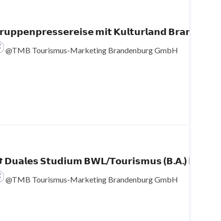
𝗿𝘂𝗽𝗽𝗲𝗻𝗽𝗿𝗲𝘀𝘀𝗲𝗿𝗲𝗶𝘀𝗲 𝗺𝗶𝘁 𝗞𝘂𝗹𝘁𝘂
@TMB Tourismus-Marketing Brandenburg GmbH
 𝗗𝘂𝗮𝗹𝗲𝘀 𝗦𝘁𝘂𝗱𝗶𝘂𝗺 𝗕𝗪𝗟/𝗧𝗼𝘂𝗿𝗶𝘀𝗺𝘂𝘀
@TMB Tourismus-Marketing Brandenburg GmbH