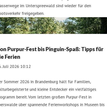
asser­wege im Unterspreewald sind wieder für den
ootsverkehr freigegeben.
on Purpur-Fest bis Pinguin-Spaß: Tipps für
ie Ferien
. Juli 2026 10:12
er Sommer 2026 in Brandenburg hält für Familien,
lturbegeisterte und kleine Entdecker ein vielfältiges
ogramm bereit. Vom letzten großen Purpur-Fest in
berswalde über spannende Ferienworkshops in Museen bis