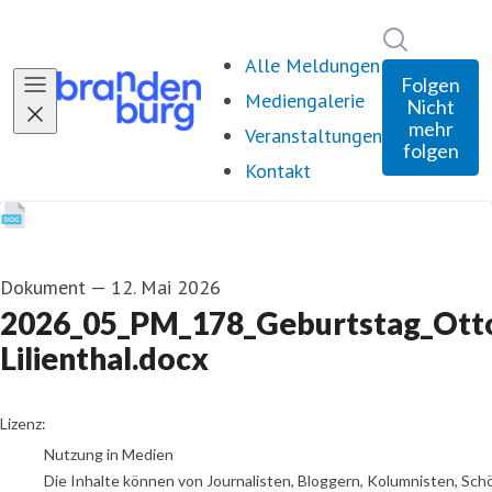
Im Newsro
Alle Meldungen
Folgen
Mediengalerie
Nicht
mehr
Veranstaltungen
folgen
Kontakt
Dokument
—
12. Mai 2026
2026_05_PM_178_Geburtstag_Ott
Lilienthal.docx
go to media item
Lizenz:
Nutzung in Medien
Die Inhalte können von Journalisten, Bloggern, Kolumnisten, Sch