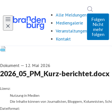
Im Newsro
Alle Meldungen
Folgen
Mediengalerie
Nicht
mehr
Veranstaltungen
folgen
Kontakt
Dokument
—
12. Mai 2026
2026_05_PM_Kurz-berichtet.docx
go to media item
Lizenz:
Nutzung in Medien
Die Inhalte können von Journalisten, Bloggern, Kolumnisten, Sch
Dateiformat: