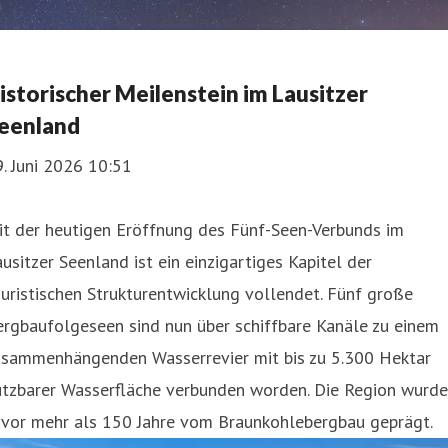
istorischer Meilenstein im Lausitzer
eenland
. Juni 2026 10:51
it der heutigen Eröffnung des Fünf-Seen-Verbunds im
usitzer Seenland ist ein einzigartiges Kapitel der
uristischen Strukturentwicklung vollendet. Fünf große
rgbaufolgeseen sind nun über schiffbare Kanäle zu einem
usammenhängenden Wasserrevier mit bis zu 5.300 Hektar
utzbarer Wasserfläche verbunden worden. Die Region wurde
uvor mehr als 150 Jahre vom Braunkohlebergbau geprägt.