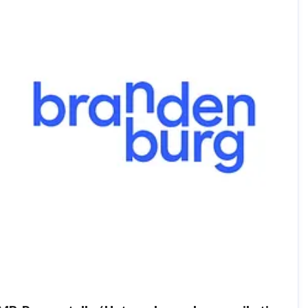
Amtsgericht Potsdam HRB 11403 | Ust-IdNr.
DE194533636 | Geschäftsführer: Christian Woronka