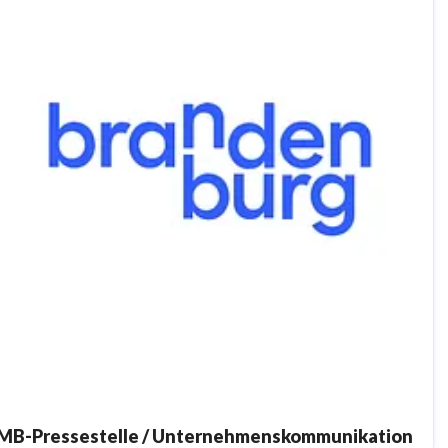
DE194533636 I Aufsichtsratsvorsitzende:
Staatssekretärin Dr. Friederike Haase |
Geschäftsführer: Christian Woronka
MB-Pressestelle / Unternehmenskommunikation