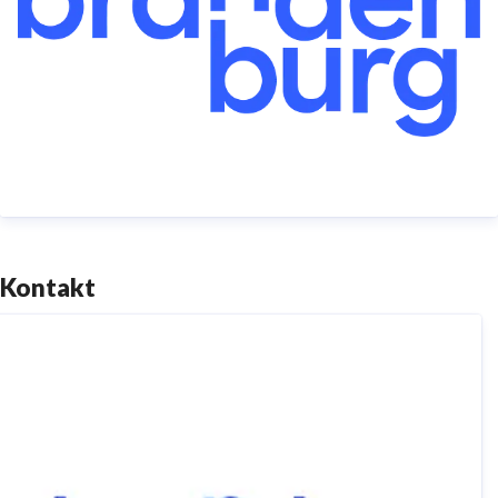
(visitBerlin) (5 Prozent).
TMB Tourismus-Marketing Brandenburg GmbH,
Babelsberger Straße 26, 14473 Potsdam
Telefon: +49 (0)331 29873-0 | Telefax: +49 (0)331
29873-73
service@reiseland-brandenburg.de
|
www.reiseland-
Kontakt
brandenburg.de
Amtsgericht Potsdam HRB 11403 | Ust-IdNr.
DE194533636 I Aufsichtsratsvorsitzende:
Staatssekretärin Dr. Friederike Haase |
Geschäftsführer: Christian Woronka