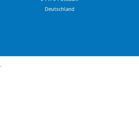
Deutschland
Tourismusnetzwerk Brandenburg
Digitales Bildarchiv
Offizielle Seite des Urlaubslandes Brandenburg