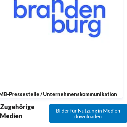
MB-Pressestelle / Unternehmenskommunikation
resse@reiseland-brandenburg.de
+49 (0)331 298 73-253
Zugehörige
Bilder für Nutzung in Medien
MB-Pressestelle
Medien
downloaden