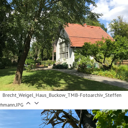
Brecht_Weigel_Haus_Buckow_TMB-Fotoarchiv_Steffen
ehmann.JPG