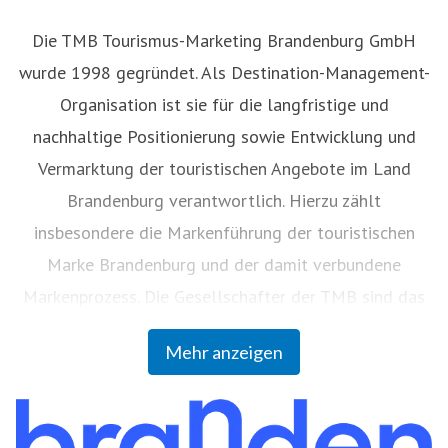
Die TMB Tourismus-Marketing Brandenburg GmbH
wurde 1998 gegründet. Als Destination-Management-
Organisation ist sie für die langfristige und
nachhaltige Positionierung sowie Entwicklung und
Vermarktung der touristischen Angebote im Land
Brandenburg verantwortlich. Hierzu zählt
insbesondere die Markenführung der touristischen
Marke Brandenburg und der damit verbundene
Markenprozess. Die Gesellschafter der TMB sind das
Land Brandenburg (59 Prozent), die Vereinigung
Mehr anzeigen
Brandenburgischer Körperschaften zur Förderung der
Brandenburgischen Tourismuswirtschaft GbR (36
Prozent) und die Berlin Tourismus & Kongress GmbH