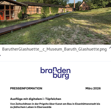
BarutherGlashuette__c_Museum_Baruth_Glashuette.png