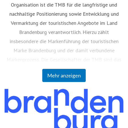
Organisation ist die TMB für die langfristige und
nachhaltige Positionierung sowie Entwicklung und
Vermarktung der touristischen Angebote im Land
Brandenburg verantwortlich. Hierzu zählt
insbesondere die Markenführung der touristischen
Marke Brandenburg und der damit verbundene
Markenprozess. Die Gesellschafter der TMB sind das
Land Brandenburg (59 Prozent), die Vereinigung
Mehr anzeigen
Brandenburgischer Körperschaften zur Förderung der
Brandenburgischen Tourismuswirtschaft GbR (36
Prozent) und die Berlin Tourismus & Kongress GmbH
(visitBerlin) (5 Prozent).
TMB Tourismus-Marketing Brandenburg GmbH, Am