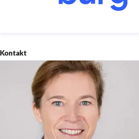
Neuen Markt 1 – Kabinetthaus, 14467 Potsdam
Telefon: +49 (0)331 29873-0 | Telefax: +49 (0)331
29873-73
service@reiseland-brandenburg.de
|
www.reiseland-
Kontakt
brandenburg.de
Amtsgericht Potsdam HRB 11403 | Ust-IdNr.
DE194533636 Vorsitzender des Aufsichtsrates:
Staatssekretär Hendrik Fischer | Geschäftsführer:
Dieter Hütte