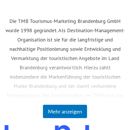
Die TMB Tourismus-Marketing Brandenburg GmbH
wurde 1998 gegründet. Als Destination-Management-
Organisation ist sie für die langfristige und
nachhaltige Positionierung sowie Entwicklung und
Vermarktung der touristischen Angebote im Land
Brandenburg verantwortlich. Hierzu zählt
insbesondere die Markenführung der touristischen
Marke Brandenburg und der damit verbundene
Markenprozess. Die Gesellschafter der TMB sind das
Land Brandenburg (59 Prozent), die Vereinigung
Mehr anzeigen
Brandenburgischer Körperschaften zur Förderung der
Brandenburgischen Tourismuswirtschaft GbR (36