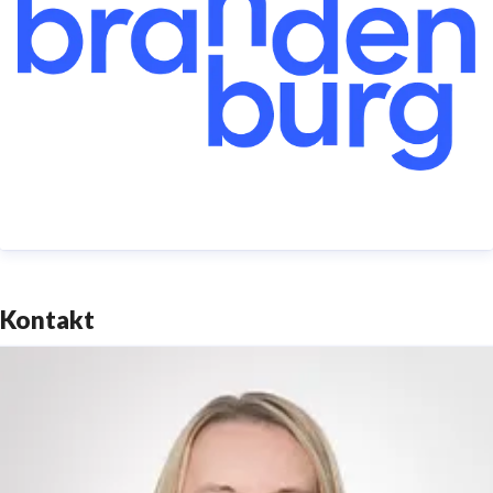
Prozent) und die Berlin Tourismus & Kongress GmbH
(visitBerlin) (5 Prozent).
TMB Tourismus-Marketing Brandenburg GmbH,
Babelsberger Straße 26, 14473 Potsdam
Telefon: +49 (0)331 29873-0 | Telefax: +49 (0)331
29873-73
service@reiseland-brandenburg.de
|
www.reiseland-
Kontakt
brandenburg.de
Amtsgericht Potsdam HRB 11403 | Ust-IdNr.
DE194533636 I Aufsichtsratsvorsitzende:
Staatssekretärin Dr. Friederike Haase |