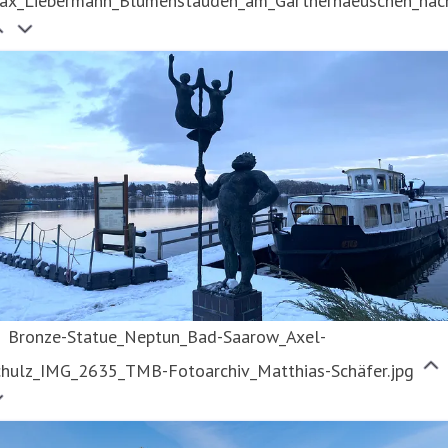
ax_Liebermann_Blumenstauden_am_Gartnerhaeuschen_nach
Bronze-Statue_Neptun_Bad-Saarow_Axel-
chulz_IMG_2635_TMB-Fotoarchiv_Matthias-Schäfer.jpg