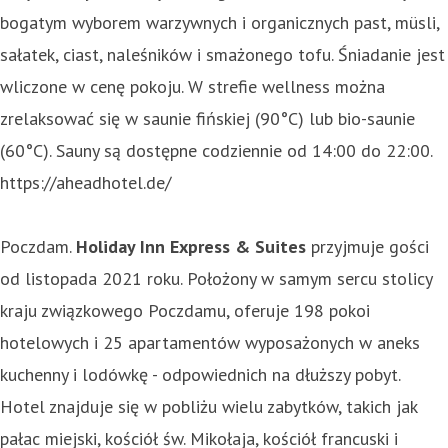
bogatym wyborem warzywnych i organicznych past, müsli,
sałatek, ciast, naleśników i smażonego tofu. Śniadanie jest
wliczone w cenę pokoju. W strefie wellness można
zrelaksować się w saunie fińskiej (90°C) lub bio-saunie
(60°C). Sauny są dostępne codziennie od 14:00 do 22:00.
https://aheadhotel.de/
Poczdam.
Holiday Inn Express & Suites
przyjmuje gości
od listopada 2021 roku. Położony w samym sercu stolicy
kraju związkowego Poczdamu, oferuje 198 pokoi
hotelowych i 25 apartamentów wyposażonych w aneks
kuchenny i lodówkę - odpowiednich na dłuższy pobyt.
Hotel znajduje się w pobliżu wielu zabytków, takich jak
pałac miejski, kościół św. Mikołaja, kościół francuski i