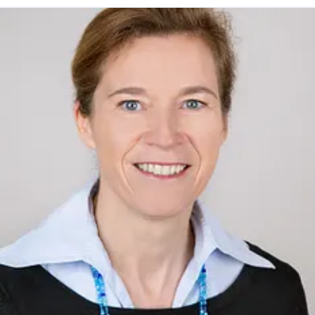
brandenburg.de
Amtsgericht Potsdam HRB 11403 | Ust-IdNr.
DE194533636Vorsitzender des Aufsichtsrates:
Staatssekretär Hendrik Fischer | Geschäftsführer:
Dieter Hütte