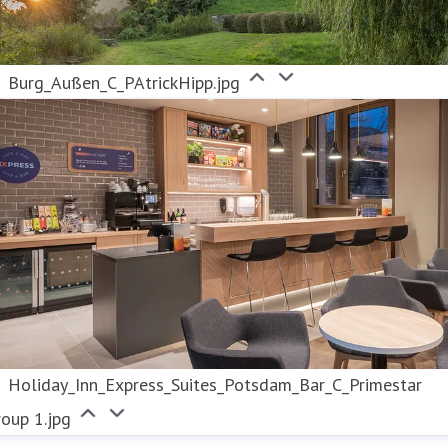
Burg_Außen_C_PAtrickHipp.jpg
Holiday_Inn_Express_Suites_Potsdam_Bar_C_Primestar
oup 1.jpg