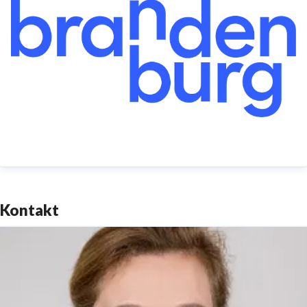
Brandenburg Corporations for the promotion of the
Brandenburg Tourism Industry) (36%) and the Berlin
Tourismus & Kongress GmbH (visitBerlin) (5%)
TMB Tourismus-Marketing Brandenburg GmbH,
Babelsberger Straße 26, 14473 Potsdam
Telefon: +49 (0)331 29873-0 | Telefax: +49 (0)331
29873-73
Kontakt
service@reiseland-brandenburg.de
|
www.reiseland-
brandenburg.de
Amtsgericht Potsdam HRB 11403 | Ust-IdNr.
DE194533636Vorsitzender des Aufsichtsrates: