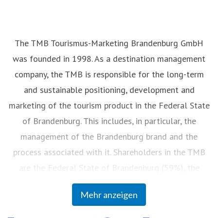
The TMB Tourismus-Marketing Brandenburg GmbH
was founded in 1998. As a destination management
company, the TMB is responsible for the long-term
and sustainable positioning, development and
marketing of the tourism product in the Federal State
of Brandenburg. This includes, in particular, the
management of the Brandenburg brand and the
process associated with it. Shareholders in the TMB
are the Federal State of Brandenburg (59%), the
“Vereinigung Brandenburgischer Körperschaften zur
Mehr anzeigen
Förderung der Brandenburgischen
Tourismuswirtschaft GbR” (Association of