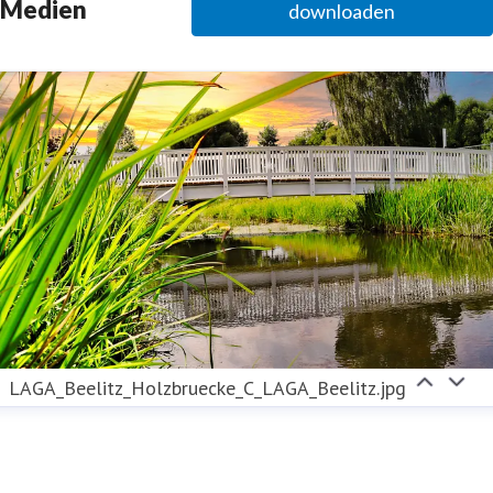
Medien
downloaden
randenburg.de
+49 (331) 29873252
LAGA_Beelitz_Holzbruecke_C_LAGA_Beelitz.jpg