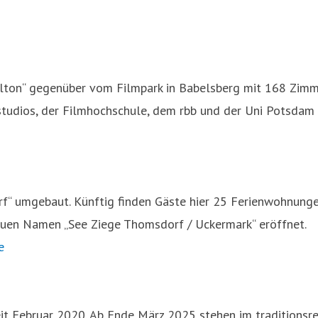
lton“ gegenüber vom Filmpark in Babelsberg mit 168 Zimm
studios, der Filmhochschule, dem rbb und der Uni Potsdam 
 umgebaut. Künftig finden Gäste hier 25 Ferienwohnungen 
euen Namen „See Ziege Thomsdorf / Uckermark“ eröffnet.
e
eit Februar 2020. Ab Ende März 2025 stehen im traditions