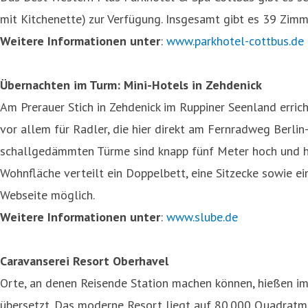
mit Kitchenette) zur Verfügung. Insgesamt gibt es 39 Zi
Weitere Informationen unter
:
www.parkhotel-cottbus.de
Übernachten im Turm: Mini-Hotels in Zehdenick
Am Prerauer Stich in Zehdenick im Ruppiner Seenland erric
vor allem für Radler, die hier direkt am Fernradweg Berlin
schallgedämmten Türme sind knapp fünf Meter hoch und ha
Wohnfläche verteilt ein Doppelbett, eine Sitzecke sowie e
Webseite möglich.
Weitere Informationen unter
:
www.slube.de
Caravanserei Resort Oberhavel
Orte, an denen Reisende Station machen können, hießen im 
übersetzt. Das moderne Resort liegt auf 80.000 Quadratme