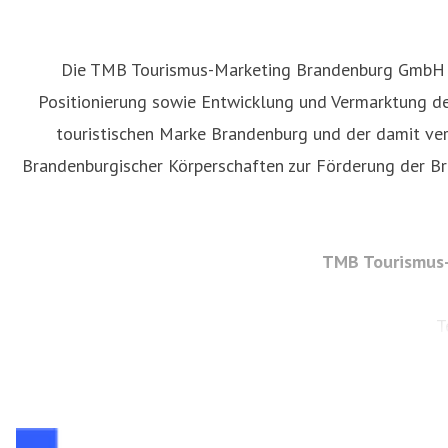
Die TMB Tourismus-Marketing Brandenburg GmbH wu
Positionierung sowie Entwicklung und Vermarktung de
touristischen Marke Brandenburg und der damit ver
Brandenburgischer Körperschaften zur Förderung der Br
TMB Tourismus-
T
serv
Amtsgericht Potsdam HRB 11403 | Ust-IdNr. DE1945