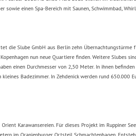
mmer sowie einen Spa-Bereich mit Saunen, Schwimmbad, Whi
htet die Slube GmbH aus Berlin zehn Übernachtungstürme fü
-Kopenhagen nun neue Quartiere finden. Weitere Slubes sind
ben einen Durchmesser von 2,50 Meter. In ihnen befinden 
in kleines Badezimmer. In Zehdenick werden rund 650.000 Eu
Orient Karawansereien. Für dieses Projekt im Ruppiner See
tern im Oranienburger Ortsteil Schmachtenhagen. Entstehen