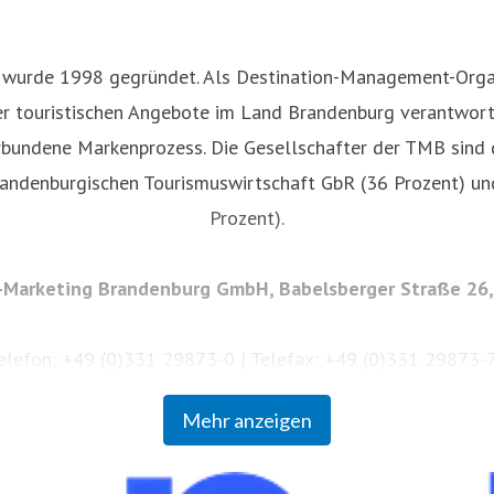
rde 1998 gegründet. Als Destination-Management-Organisat
r touristischen Angebote im Land Brandenburg verantwortl
bundene Markenprozess. Die Gesellschafter der TMB sind 
andenburgischen Tourismuswirtschaft GbR (36 Prozent) und
Prozent).
Marketing Brandenburg GmbH, Babelsberger Straße 26
elefon: +49 (0)331 29873-0 | Telefax: +49 (0)331 29873-
ice@reiseland-brandenburg.de
|
www.reiseland-brandenbu
Mehr anzeigen
33636Vorsitzender des Aufsichtsrates: Staatssekretär Hen