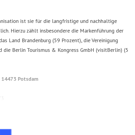
ion ist sie für die langfristige und nachhaltige
ich. Hierzu zählt insbesondere die Markenführung der
das Land Brandenburg (59 Prozent), die Vereinigung
 die Berlin Tourismus & Kongress GmbH (visitBerlin) (5
, 14473 Potsdam
73
rg.de
drik Fischer | Geschäftsführer: Christian Woronka