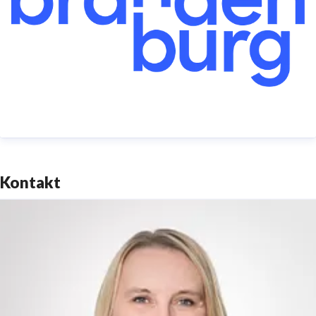
KongressGmbH (visitBerlin) (5 Prozent).
TMB Tourismus-Marketing Brandenburg GmbH,
Babelsberger Straße 26, 14473 Potsdam
Telefon: +49 (0)331 29873-0 | Telefax: +49 (0)331
29873-73
service@reiseland-brandenburg.de
|
www.reiseland-
Kontakt
brandenburg.de
Amtsgericht Potsdam HRB 11403 | Ust-IdNr.
DE194533636Vorsitzender des Aufsichtsrates:
Staatssekretär Hendrik Fischer | Geschäftsführer:
Dieter Hütte