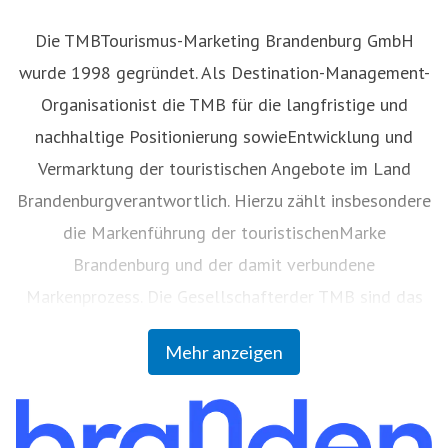
Die TMBTourismus-Marketing Brandenburg GmbH
wurde 1998 gegründet. Als Destination-Management-
Organisationist die TMB für die langfristige und
nachhaltige Positionierung sowieEntwicklung und
Vermarktung der touristischen Angebote im Land
Brandenburgverantwortlich. Hierzu zählt insbesondere
die Markenführung der touristischenMarke
Brandenburg und der damit verbundene
Markenprozess. Die Gesellschafterder TMB sind das
Land Brandenburg (59 Prozent), die
Mehr anzeigen
VereinigungBrandenburgischer Körperschaften zur
Förderung der BrandenburgischenTourismuswirtschaft
GbR (36 Prozent) und die Berlin Tourismus &