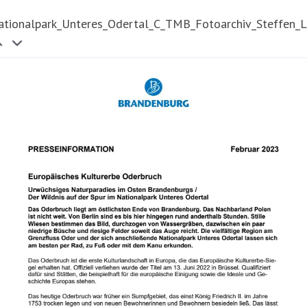
ationalpark_Unteres_Odertal_C_TMB_Fotoarchiv_Steffen_