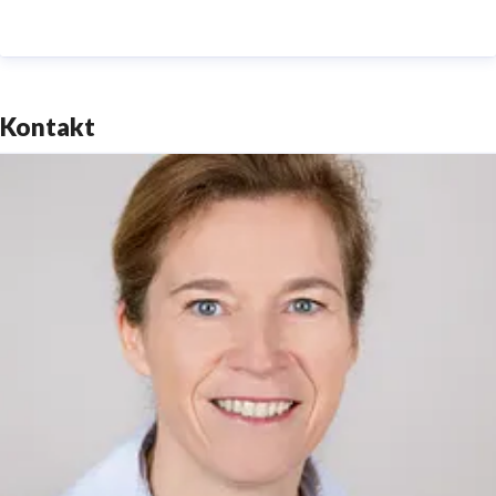
Telefon: +49 (0)331 29873-0 | Telefax: +49 (0)331
29873-73
service@reiseland-brandenburg.de
|
www.reiseland-
Kontakt
brandenburg.de
Amtsgericht Potsdam HRB 11403 | Ust-IdNr.
DE194533636 I Aufsichtsratsvorsitzende:
Staatssekretärin Dr. Friederike Haase |
Geschäftsführer: Christian Woronka