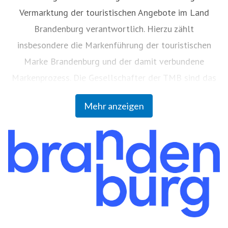
Vermarktung der touristischen Angebote im Land
Brandenburg verantwortlich. Hierzu zählt
insbesondere die Markenführung der touristischen
Marke Brandenburg und der damit verbundene
Markenprozess. Die Gesellschafter der TMB sind das
Land Brandenburg (59 Prozent), die Vereinigung
Mehr anzeigen
Brandenburgischer Körperschaften zur Förderung der
Brandenburgischen Tourismuswirtschaft GbR (36
Prozent) und die Berlin Tourismus & Kongress GmbH
(visitBerlin) (5 Prozent).
TMB Tourismus-Marketing Brandenburg GmbH,
Babelsberger Straße 26, 14473 Potsdam