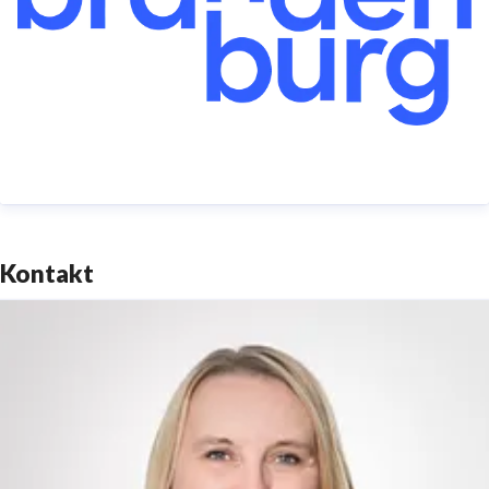
KongressGmbH (visitBerlin) (5 Prozent).
TMB Tourismus-Marketing Brandenburg GmbH,
Babelsberger Straße 26, 14473 Potsdam
Telefon: +49 (0)331 29873-0 | Telefax: +49 (0)331
29873-73
service@reiseland-brandenburg.de
|
www.reiseland-
Kontakt
brandenburg.de
Amtsgericht Potsdam HRB 11403 | Ust-IdNr.
DE194533636Vorsitzender des Aufsichtsrates:
Staatssekretär Hendrik Fischer | Geschäftsführer:
Dieter Hütte