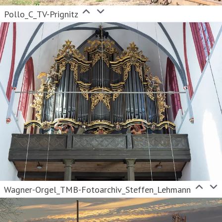
Pollo_C_TV-Prignitz
Wagner-Orgel_TMB-Fotoarchiv_Steffen_Lehmann