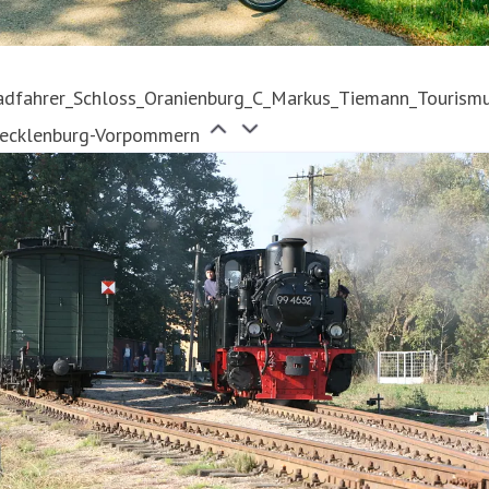
adfahrer_Schloss_Oranienburg_C_Markus_Tiemann_Tourism
ecklenburg-Vorpommern