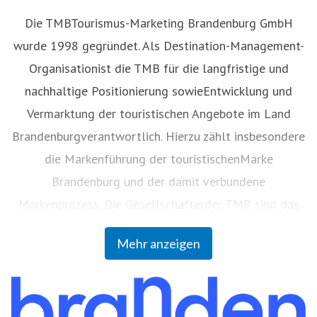
Die TMBTourismus-Marketing Brandenburg GmbH
wurde 1998 gegründet. Als Destination-Management-
Organisationist die TMB für die langfristige und
nachhaltige Positionierung sowieEntwicklung und
Vermarktung der touristischen Angebote im Land
Brandenburgverantwortlich. Hierzu zählt insbesondere
die Markenführung der touristischenMarke
Brandenburg und der damit verbundene
Markenprozess. Die Gesellschafterder TMB sind das
Land Brandenburg (59 Prozent), die
Mehr anzeigen
VereinigungBrandenburgischer Körperschaften zur
Förderung der BrandenburgischenTourismuswirtschaft
GbR (36 Prozent) und die Berlin Tourismus &