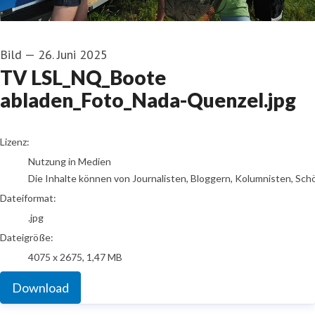
Bild
—
26. Juni 2025
TV LSL_NQ_Boote
abladen_Foto_Nada-Quenzel.jpg
go to media item
Lizenz:
Nutzung in Medien
Die Inhalte können von Journalisten, Bloggern, Kolumnisten, Sch
Dateiformat:
.jpg
Dateigröße:
4075 x 2675, 1,47 MB
Download