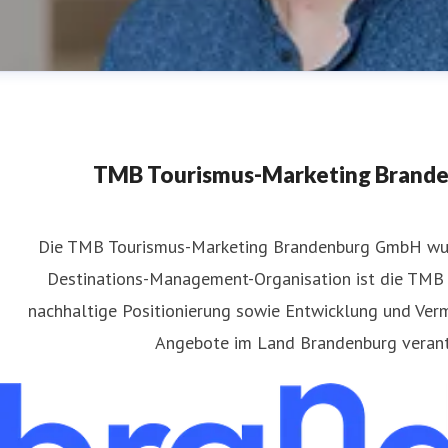
TMB Tourismus-Marketing Brand
​Die TMB Tourismus-Marketing Brandenburg GmbH wu
Destinations-Management-Organisation ist die TMB f
atthias Schäfer
nachhaltige Positionierung sowie Entwicklung und Verm
ressekontakt
Pressereferent
matthias.schaefer@reiseland-
Angebote im Land Brandenburg verant
49(331)29873-254