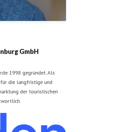
enburg GmbH
rde 1998 gegründet. Als
ür die langfristige und
arktung der touristischen
brandenburg.de
wortlich.