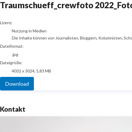
Traumschueff_crewfoto 2022_Foto
go to media item
Lizenz:
Nutzung in Medien
Die Inhalte können von Journalisten, Bloggern, Kolumnisten, Sch
Dateiformat:
.jpg
Dateigröße:
4032 x 3024, 5,83 MB
Download
Kontakt