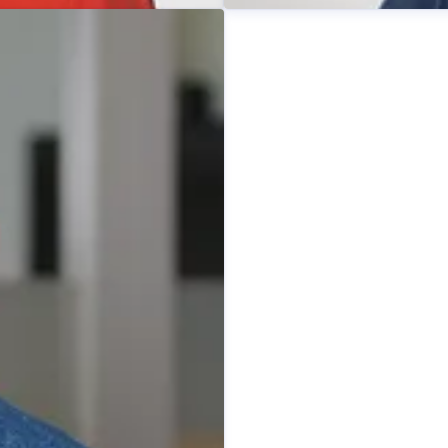
Patrick Kastner
sprecherin
Pressekontakt
Pressespreche
0
253