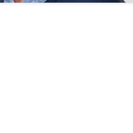
r
patrick.kastner@reiseland-brandenburg.de
+49(331)2987