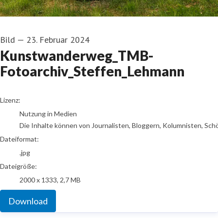
Bild
—
23. Februar 2024
Kunstwanderweg_TMB-
Fotoarchiv_Steffen_Lehmann
go to media item
Lizenz:
Nutzung in Medien
Die Inhalte können von Journalisten, Bloggern, Kolumnisten, Sch
Dateiformat:
.jpg
Dateigröße:
2000 x 1333, 2,7 MB
Download