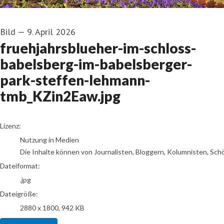
Bild
—
9. April 2026
fruehjahrsblueher-im-schloss-
babelsberg-im-babelsberger-
park-steffen-lehmann-
tmb_KZin2Eaw.jpg
go to media item
Lizenz:
Nutzung in Medien
Die Inhalte können von Journalisten, Bloggern, Kolumnisten, Sch
Dateiformat:
.jpg
Dateigröße:
2880 x 1800, 942 KB