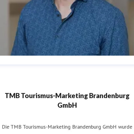
atthias Schäfer
ressekontakt
Pressereferent
matthias.schaefer@reiseland-
randenburg.de
+49(331)29873-254
TMB Tourismus-Marketing Brandenburg
GmbH
​Die TMB Tourismus-Marketing Brandenburg GmbH wurde