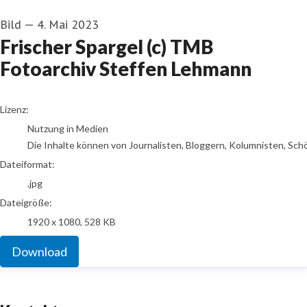
Bild
—
4. Mai 2023
Frischer Spargel (c) TMB
Fotoarchiv Steffen Lehmann
go to media item
Lizenz:
Nutzung in Medien
Die Inhalte können von Journalisten, Bloggern, Kolumnisten, Sch
Dateiformat:
.jpg
Dateigröße:
1920 x 1080, 528 KB
Download