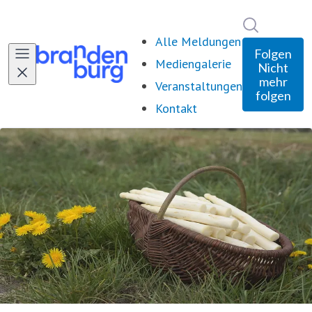
Im Newsro
Alle Meldungen
Folgen
Mediengalerie
Nicht
mehr
Veranstaltungen
folgen
Kontakt