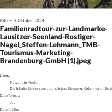
Bild
—
4. Oktober 2024
Familienradtour-zur-Landmarke-
Lausitzer-Seenland-Rostiger-
Nagel_Steffen-Lehmann_TMB-
Tourismus-Marketing-
Brandenburg-GmbH (1).jpeg
go to media item
Lizenz:
Nutzung in Medien
Die Inhalte können von Journalisten, Bloggern, Kolumnisten, Sch
Dateiformat:
.jpg
Dateigröße: