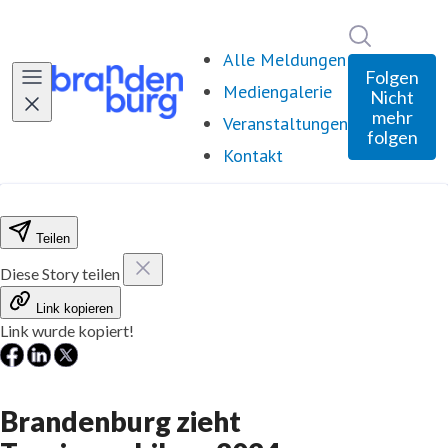
Im Newsro
Alle Meldungen
Folgen
Mediengalerie
Nicht
mehr
Veranstaltungen
folgen
Kontakt
Teilen
Diese Story teilen
Link kopieren
Link wurde kopiert!
Brandenburg zieht