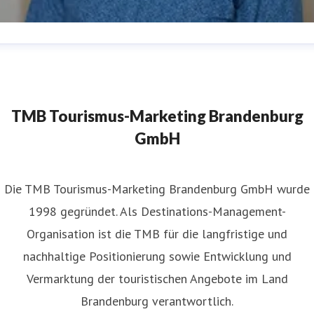
atthias Schäfer
ressekontakt
Pressereferent
matthias.schaefer@reiseland-
randenburg.de
+49(331)29873-254
TMB Tourismus-Marketing Brandenburg
GmbH
​Die TMB Tourismus-Marketing Brandenburg GmbH wurde
1998 gegründet. Als Destinations-Management-
Organisation ist die TMB für die langfristige und
nachhaltige Positionierung sowie Entwicklung und
Vermarktung der touristischen Angebote im Land
Brandenburg verantwortlich.