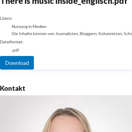
There is music inside_englisch.pdf
go to media item
Lizenz:
Nutzung in Medien
Die Inhalte können von Journalisten, Bloggern, Kolumnisten, Sch
Dateiformat:
.pdf
Download
Kontakt