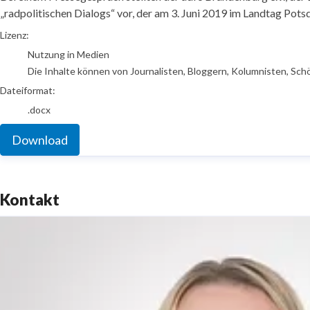
„radpolitischen Dialogs“ vor, der am 3. Juni 2019 im Landtag Pot
go to media item
Lizenz:
Nutzung in Medien
Die Inhalte können von Journalisten, Bloggern, Kolumnisten, Sch
Dateiformat:
.docx
Download
Kontakt