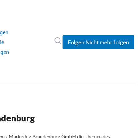
ngen
Im Newsroom suchen
ie
Folgen
Nicht mehr folgen
ngen
andenburg
urismus-Marketing Brandenburg GmbH die Themen des