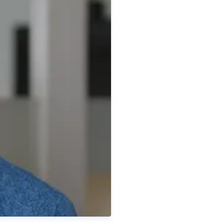
Patrick Kastner
sprecherin
Pressekontakt
Pressespreche
0
253