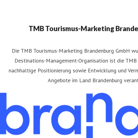
TMB Tourismus-Marketing Brand
​Die TMB Tourismus-Marketing Brandenburg GmbH wu
Destinations-Management-Organisation ist die TMB f
atthias Schäfer
nachhaltige Positionierung sowie Entwicklung und Verm
ressekontakt
Pressereferent
matthias.schaefer@reiseland-
Angebote im Land Brandenburg verant
49(331)29873-254