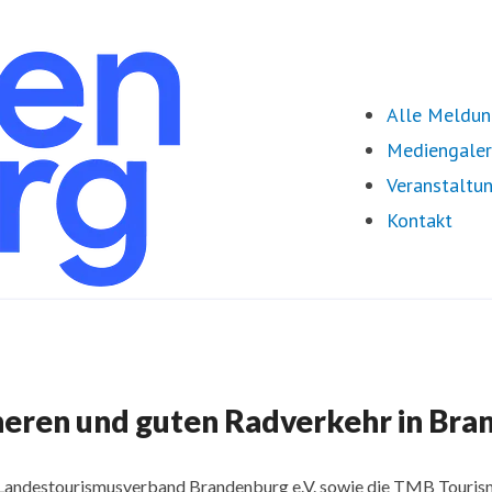
Alle Meldu
Mediengaler
Veranstaltu
Kontakt
icheren und guten Radverkehr in Br
 der Landestourismusverband Brandenburg e.V. sowie die TMB To