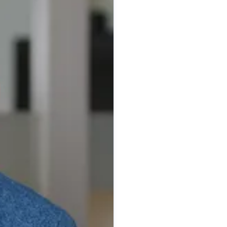
Patrick Kastner
sprecherin
Pressekontakt
Pressespreche
0
253