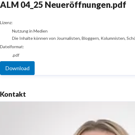
ALM 04_25 Neueröffnungen.pdf
go to media item
Lizenz:
Nutzung in Medien
Die Inhalte können von Journalisten, Bloggern, Kolumnisten, Sch
Dateiformat:
.pdf
Download
Kontakt