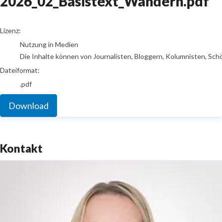
2026_02_Basistext_Wandern.pdf
go to media item
Lizenz:
Nutzung in Medien
Die Inhalte können von Journalisten, Bloggern, Kolumnisten, Sch
Dateiformat:
.pdf
Download
Kontakt