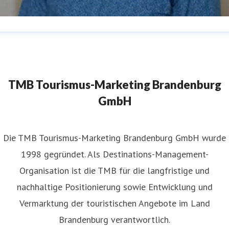
atthias Schäfer
ressekontakt
Pressereferent
matthias.schaefer@reiseland-
randenburg.de
+49(331)29873-254
TMB Tourismus-Marketing Brandenburg
GmbH
​Die TMB Tourismus-Marketing Brandenburg GmbH wurde
1998 gegründet. Als Destinations-Management-
Organisation ist die TMB für die langfristige und
nachhaltige Positionierung sowie Entwicklung und
Vermarktung der touristischen Angebote im Land
Brandenburg verantwortlich.