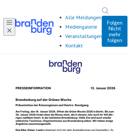
Im Newsro
Alle Meldungen
Folgen
Mediengalerie
Nicht
mehr
Veranstaltungen
folgen
Kontakt