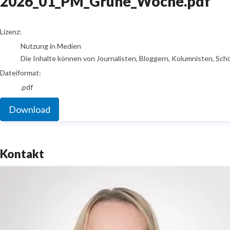
2026_01_PM_Grüne_Woche.pdf
go to media item
Lizenz:
Nutzung in Medien
Die Inhalte können von Journalisten, Bloggern, Kolumnisten, Sch
Dateiformat:
.pdf
Download
Kontakt