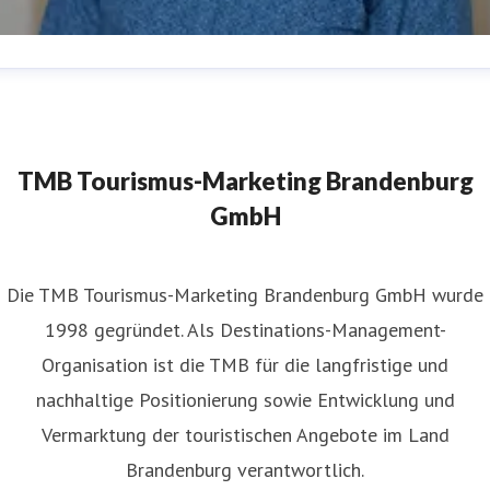
atthias Schäfer
ressekontakt
Pressereferent
matthias.schaefer@reiseland-
randenburg.de
+49(331)29873-254
TMB Tourismus-Marketing Brandenburg
GmbH
​Die TMB Tourismus-Marketing Brandenburg GmbH wurde
1998 gegründet. Als Destinations-Management-
Organisation ist die TMB für die langfristige und
nachhaltige Positionierung sowie Entwicklung und
Vermarktung der touristischen Angebote im Land
Brandenburg verantwortlich.