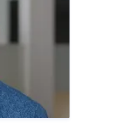
Patrick Kastner
sprecherin
Pressekontakt
Pressespreche
0
253