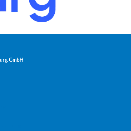
burg GmbH
urg
andenburg