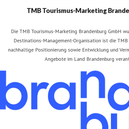
TMB Tourismus-Marketing Brand
​Die TMB Tourismus-Marketing Brandenburg GmbH wu
Destinations-Management-Organisation ist die TMB f
atthias Schäfer
nachhaltige Positionierung sowie Entwicklung und Verm
ressekontakt
Pressereferent
matthias.schaefer@reiseland-
Angebote im Land Brandenburg verant
49(331)29873-254