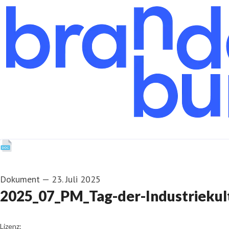
Dokument
—
23. Juli 2025
2025_07_PM_Tag-der-Industriekul
go to media item
Lizenz: