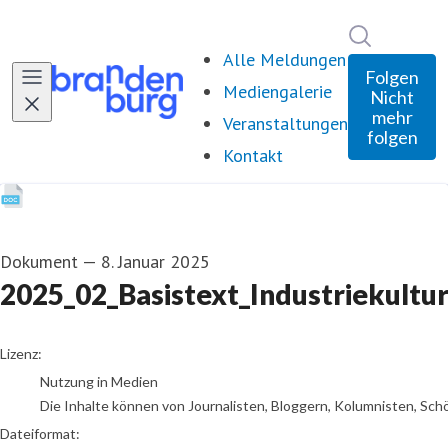
Im Newsro
Alle Meldungen
Folgen
Mediengalerie
Nicht
mehr
Veranstaltungen
folgen
Kontakt
Dokument
—
8. Januar 2025
2025_02_Basistext_Industriekultu
go to media item
Lizenz:
Nutzung in Medien
Die Inhalte können von Journalisten, Bloggern, Kolumnisten, Sch
Dateiformat: