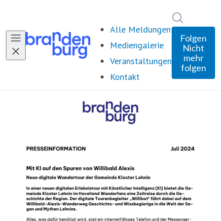
Im Newsro
Alle Meldungen
Folgen
Mediengalerie
Nicht
mehr
Veranstaltungen
folgen
Kontakt