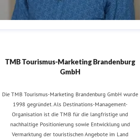
atthias Schäfer
ressekontakt
Pressereferent
matthias.schaefer@reiseland-
randenburg.de
+49(331)29873-254
TMB Tourismus-Marketing Brandenburg
GmbH
​Die TMB Tourismus-Marketing Brandenburg GmbH wurde
1998 gegründet. Als Destinations-Management-
Organisation ist die TMB für die langfristige und
nachhaltige Positionierung sowie Entwicklung und
Vermarktung der touristischen Angebote im Land