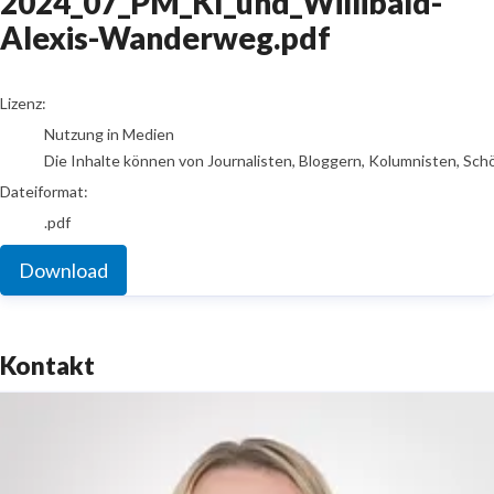
2024_07_PM_KI_und_Willibald-
Alexis-Wanderweg.pdf
go to media item
Lizenz:
Nutzung in Medien
Die Inhalte können von Journalisten, Bloggern, Kolumnisten, Sch
Dateiformat:
.pdf
Download
Kontakt