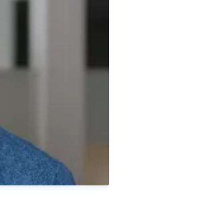
Patrick Kastner
sprecherin
Pressekontakt
Pressespreche
0
253