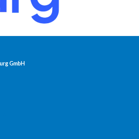
burg GmbH
urg
andenburg