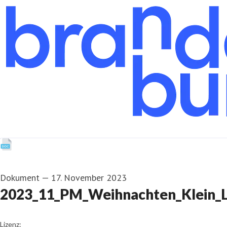
Dokument
—
17. November 2023
2023_11_PM_Weihnachten_Klein_L
go to media item
Lizenz: