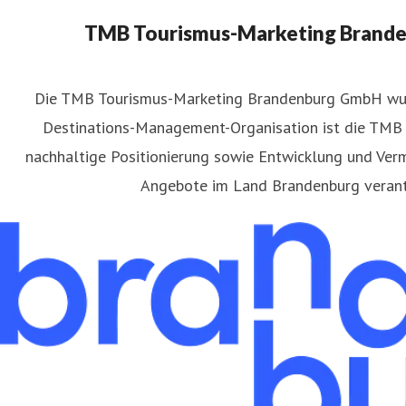
TMB Tourismus-Marketing Brand
​Die TMB Tourismus-Marketing Brandenburg GmbH wu
Destinations-Management-Organisation ist die TMB f
atthias Schäfer
nachhaltige Positionierung sowie Entwicklung und Verm
ressekontakt
Pressereferent
matthias.schaefer@reiseland-
Angebote im Land Brandenburg verant
49(331)29873-254