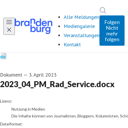
Im Newsro
Alle Meldungen
Folgen
Mediengalerie
Nicht
mehr
Veranstaltungen
folgen
Kontakt
Dokument
—
3. April 2023
2023_04_PM_Rad_Service.docx
go to media item
Lizenz:
Nutzung in Medien
Die Inhalte können von Journalisten, Bloggern, Kolumnisten, Sch
Dateiformat: